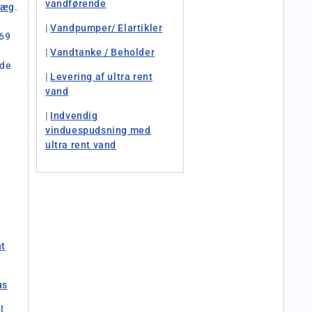
vandførende
læg
.
|
Vandpumper/ Elartikler
 69
|
Vandtanke / Beholder
åde
|
Levering af ultra rent
vand
|
Indvendig
vinduespudsning med
ultra rent vand
nt
us
l