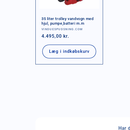
35 liter trolley vandvogn med
hjul, pumpe,batteri m.m
Forhandler:
VINDUESPUDSNING.COM
Normalpris
4.495,00 kr.
Læg i indkøbskurv
Har 