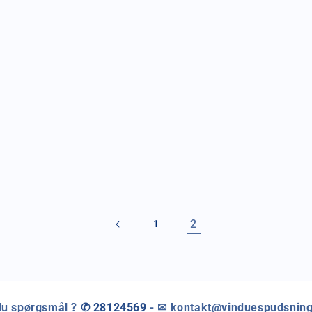
2
1
du spørgsmål ?
✆ 28124569
- ✉ kontakt@vinduespudsnin