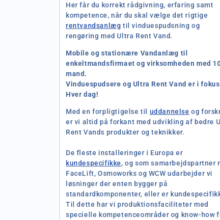
e
Her får du korrekt rådgivning, erfaring samt
kompetence, når du skal vælge det rigtige
k
rentvandsanlæg
til vinduespudsning og
rengøring med Ultra Rent Vand.
t
Mobile og stationære Vandanlæg til
enkeltmandsfirmaet og virksomheden med 1
i
mand.
Vinduespudsere og Ultra Rent Vand er i fokus
Hver dag!
o
Med en forpligtigelse til
uddannelse
og forsk
er vi altid på forkant med udvikling af bedre U
n
Rent Vands produkter og teknikker.
:
De fleste installeringer i Europa er
kundespecifikke
, og som samarbejdspartner
FaceLift, Osmoworks og WCW udarbejder vi
løsninger der enten bygger på
standardkomponenter, eller er kundespecifik
Til dette har vi produktionsfaciliteter med
specielle kompetenceområder og know-how f