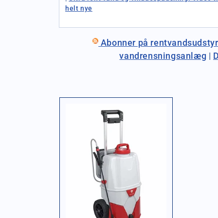
helt nye
Abonner på rentvandsudsty
vandrensningsanlæg
|
D