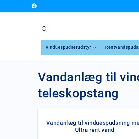
Gå til
Facebook
indhold
Vinduespudserudstyr
Rentvandspuds
K
Vandanlæg til vi
o
teleskopstang
l
l
Vandanlæg til vinduespudsning m
Ultra rent vand