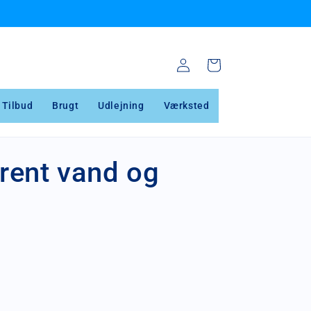
✓ Bedste udvalg i professionelt vinduespudser udstyr
Log
Indkøbskurv
ind
Tilbud
Brugt
Udlejning
Værksted
rent vand og