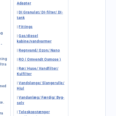
Adapter
|
DI Granulat/ DI-filter/ DI-
tank
|
Fittings
00
|
Gas/diesel
kabine/vandvarmer
 -
|
Regnvand/ Ozon/ Nano
ning
|
RO ( Omvendt Osmose )
ltra
|
Rør/ Huse/ Vandfilter/
Kulfilter
|
Vandslange/ Slangerulle/
 med
Hjul
|
Vandanlæg/ Færdig/ Byg-
ke.
selv
|
Teleskopstænger
ra