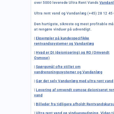
over 5000 leverede Ultra Rent Vands
Vandan
Ultra rent vand og Vandanlæg (+45) 28 12 45
Den hurtigste, sikreste og mest profitable m
at rengøre vinduer på udvendigt.
|
Eksempler på kundespecifikke
rentvandssystemer og Vandanlæg
|
Hvad er DI (deionisering) og RO (Omvendt
Osmose)
|
Spørgsmål ofte stillet om
vandrensningssystemer og Vandanlæg
|
Gør det selv Vandanlæg med ultra rent vand
|
Levering af omvendt osmose deioniseret re
vand
|
Billeder fra tidligere afholdt Rentvandskurs
|
Ultra rent vand og vinduespudsning. Video ti