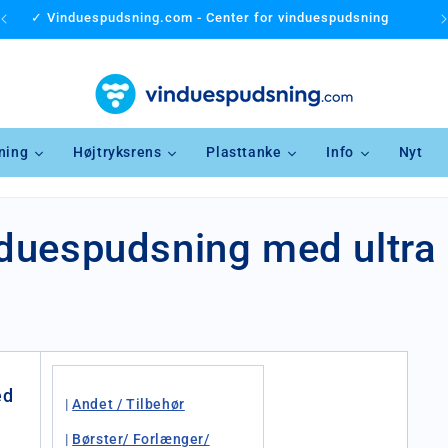
✓ Vinduespudsning.com - Center for vinduespudsning
ning
Højtryksrens
Plasttanke
Info
Nyt
nduespudsning med ultra 
ed
|
Andet / Tilbehør
|
Børster/ Forlænger/