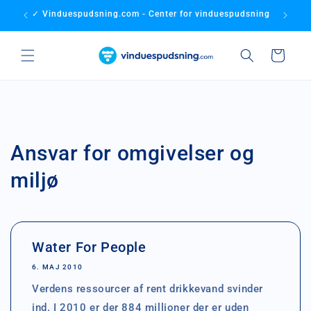
Gå til
✓ Vinduespudsning.com - Center for vinduespudsning
✓ Bedste
indhold
Indkøbskurv
Ansvar for omgivelser og
miljø
Water For People
6. MAJ 2010
Verdens ressourcer af rent drikkevand svinder
ind. I 2010 er der 884 millioner der er uden