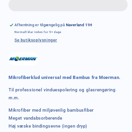
mikrofiberklud
mikrofiberklud
60
60
x
x
40cm
40cm
Afhentning er tilgængelig på
Naverland 11H
Normalt klar inden for 5+ dage
Se butiksoplysninger
Mikrofiberklud universal
med Bambus
fra Moerman.
Til professionel vinduespolering og glasrengøring
m.m.
Mikrofiber med miljøvenlig bambusfiber
Meget vandabsorberende
Høj væske bindingsevne (ingen dryp)