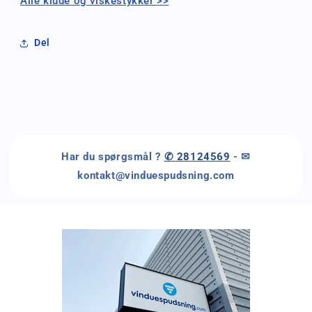
Alle klude og viskestykker >>
Del
Har du spørgsmål ?
✆ 28124569
- ✉
kontakt@vinduespudsning.com