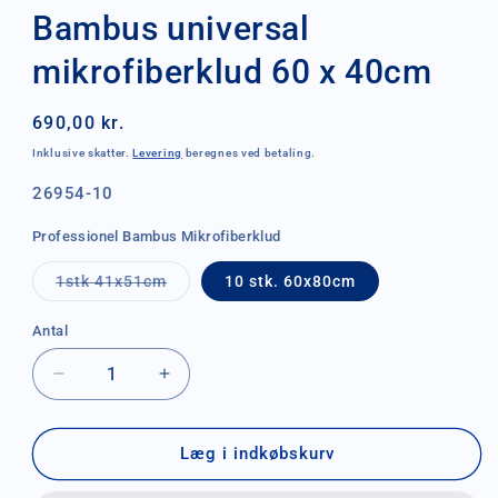
Bambus universal
mikrofiberklud 60 x 40cm
Normalpris
690,00 kr.
Inklusive skatter.
Levering
beregnes ved betaling.
SKU:
26954-10
Professionel Bambus Mikrofiberklud
Varianten
1stk 41x51cm
10 stk. 60x80cm
er
udsolgt
eller
Antal
Antal
utilgængelig
Reducer
Øg
antallet
antallet
for
for
Bambus
Bambus
Læg i indkøbskurv
universal
universal