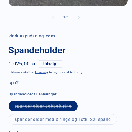
Åbn
mediet
1
af
1
/
2
i
modus
vinduespudsning.com
Spandeholder
Normalpris
1.025,00 kr.
Udsolgt
Inklusive skatter.
Levering
beregnes ved betaling.
SKU:
sph2
Spandeholder til anhænger
Varianten
spandeholder dobbelt ring
er
udsolgt
eller
Varianten
spandeholder med 3 ringe og 1stk. 22l spand
utilgængelig
er
udsolgt
eller