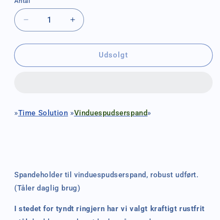
Antal
Antal
utilgænge
Reducer
Øg
antallet
antallet
for
for
Spandeholder
Spandeholder
Udsolgt
»
Time Solution
»
Vinduespudserspand
»
Spandeholder til vinduespudserspand, robust udført.
(Tåler daglig brug)
I stedet for tyndt ringjern har vi valgt kraftigt rustfrit