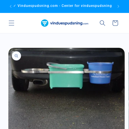
Gå til
✓ Vinduespudsning.com - Center for vinduespudsning
✓ Bedste
indhold
Indkøbskurv
å til
roduktoplysninger