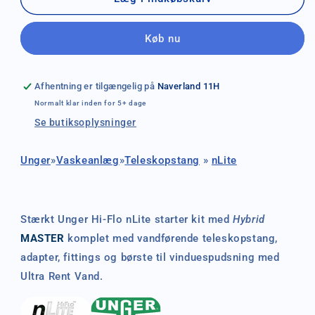
nLite
nLite
Hybrid
Hybrid
Køb nu
Starter
Starter
Kit
Kit
6,6m
6,6m
Afhentning er tilgængelig på
Naverland 11H
Normalt klar inden for 5+ dage
Se butiksoplysninger
Unger
»
Vaskeanlæg
»
Teleskopstang
»
nLite
Stærkt Unger Hi-
Flo
nLite starter kit med
Hybrid
MASTER
komplet med vandførende teleskopstang,
adapter, fittings og børste til vinduespudsning med
Ultra Rent Vand.