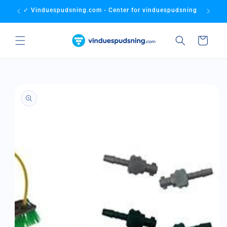
Gå til
✓ Vinduespudsning.com - Center for vinduespudsning
✓ Bedste
indhold
Indkøbskurv
å til
roduktoplysninger