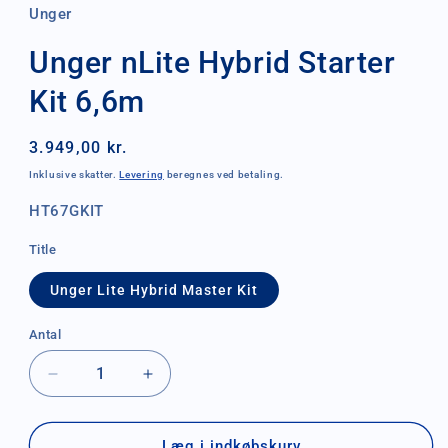
Unger
Unger nLite Hybrid Starter
Kit 6,6m
Normalpris
3.949,00 kr.
Inklusive skatter.
Levering
beregnes ved betaling.
SKU:
HT67GKIT
Title
Unger Lite Hybrid Master Kit
Antal
Antal
Reducer
Øg
antallet
antallet
for
for
Unger
Unger
Læg i indkøbskurv