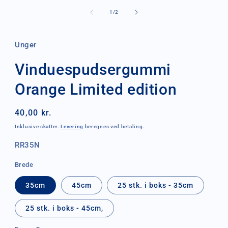
mediet
1
af
1
/
2
i
modus
Unger
Vinduespudsergummi
Orange Limited edition
Normalpris
40,00 kr.
Inklusive skatter.
Levering
beregnes ved betaling.
SKU:
RR35N
Brede
35cm
45cm
25 stk. i boks - 35cm
25 stk. i boks - 45cm,