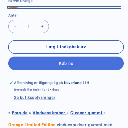
Farve:
Orange
Orange
Antal
Antal
Reducer
Øg
antallet
antallet
for
for
Vinduespudsergummi
Vinduespudsergummi
Læg i indkøbskurv
Orange
Orange
Limited
Limited
Køb nu
edition
edition
Afhentning er tilgængelig på
Naverland 11H
Normalt klar inden for 5+ dage
Se butiksoplysninger
»
Forside
»
Vinduesskraber
»
Cleaner gummi
»
Orange Limited Edition
vinduespudser-gummi med