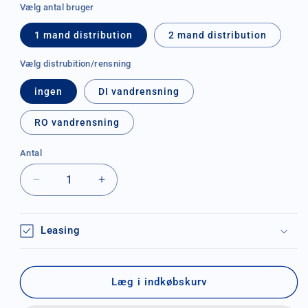
Vælg antal bruger
1 mand distribution
2 mand distribution
Vælg distrubition/rensning
ingen
DI vandrensning
RO vandrensning
Antal
Antal
Reducer
Øg
antallet
antallet
for
for
X-
X-
Leasing
Tank
Tank
500
500
liter
liter
Læg i indkøbskurv
Rentvand
Rentvand
System
System