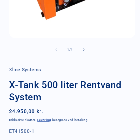
Åbn
mediet
1
af
1
/
4
i
modus
Xline Systems
X-Tank 500 liter Rentvand
System
Normalpris
24.950,00 kr.
Inklusive skatter.
Levering
beregnes ved betaling.
SKU:
ET41500-1