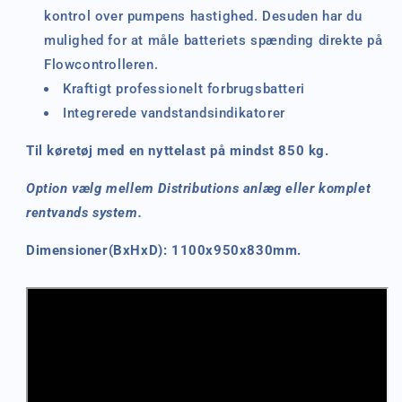
kontrol over pumpens hastighed. Desuden har du
mulighed for at måle batteriets spænding direkte på
Flowcontrolleren.
Kraftigt professionelt forbrugsbatteri
Integrerede vandstandsindikatorer
Til køretøj med en nyttelast på mindst 850 kg.
Option vælg mellem Distributions anlæg eller komplet
rentvands system.
Dimensioner(BxHxD): 1100x950x830mm.